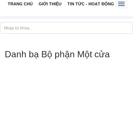
TRANG CHỦ
GIỚI THIỆU
TIN TỨC - HOẠT ĐỘNG
CỔNG 
Toggl
naviga
Danh bạ Bộ phận Một cửa