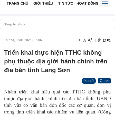
TRANG CHỦ
GIỚI THIỆU
TIN TỨC - HOẠT ĐỘNG
CỔNG 
Toggl
naviga
+
A
-
A
|
Thứ ba, 06/01/2026
|
15:06
A
Triển khai thực hiện TTHC không
phụ thuộc địa giới hành chính trên
địa bàn tỉnh Lạng Sơn
Đọc bài
Lưu
Nhằm triển khai hiệu quả các TTHC không phụ
thuộc địa giới hành chính trên địa bàn tỉnh, UBND
tỉnh vừa có văn bản đôn đốc các cơ quan, đơn vị
trong tỉnh triển khai các nhiệm vụ liên quan. (Công