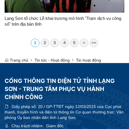
Lạng Sơn tổ chức Lễ khai trương mô hình "Trạm dịch vụ công
số" trên địa bàn tỉnh
1
2
3
4
5
»
»»
Trang chủ
Tin tức - Hoạt động
Tin hoạt động
CỔNG THÔNG TIN ĐIỆN TỬ TỈNH LẠNG
SƠN - TRUNG TÂM PHỤC VỤ HÀNH
CHÍNH CÔNG
Giấy phép số:
20 / GP-TTĐT ngày 12/03/2015 của Cục phát
thanh, truyền hình và điện tử thông tin Cơ quan thường trực: Văn
phòng Ủy ban nhân dân tỉnh Lạng Sơn.
Chịu trách nhiệm:
Giám đốc