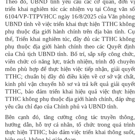
Theo đó, UBND tỉnh yêu cầu các cơ quan, đơn vị
triển khai nghiêm túc các nhiệm vụ tại Công văn số
6104/VP-TTPVHCC ngày 16/8/2025 của Văn phòng
UBND tỉnh về việc triển khai thực hiện TTHC không
phụ thuộc địa giới hành chính trên địa bàn tỉnh. Cụ
thể, Triển khai nghiêm túc, đầy đủ các TTHC không
phụ thuộc địa giới hành chính theo các Quyết định
của Chủ tịch UBND tỉnh. Bố trí, sắp xếp công chức,
viên chức có năng lực, trách nhiệm, trình độ chuyên
môn phù hợp để thực hiện việc tiếp nhận, giải quyết
TTHC; chuẩn bị đầy đủ điều kiện về cơ sở vật chất,
kinh phí vận chuyển hồ sơ và trả kết quả giải quyết
TTHC, bảo đảm triển khai hiệu quả việc thực hiện
TTHC không phụ thuộc địa giới hành chính, đáp ứng
yêu cầu chỉ đạo của Chính phủ và UBND tỉnh.
Bên cạnh đó, tăng cường công tác truyền thông,
hướng dẫn, hỗ trợ cá nhân, tổ chức trong quá trình
thực hiện TTHC; bảo đảm việc triển khai thông suốt,
hiệu quả, không bị gián đoạn.