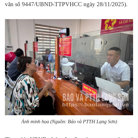
văn số 9447/UBND-TTPVHCC ngày 28/11/2025).
Ảnh minh họa (Nguồn: Báo và PTTH Lạng Sơn)