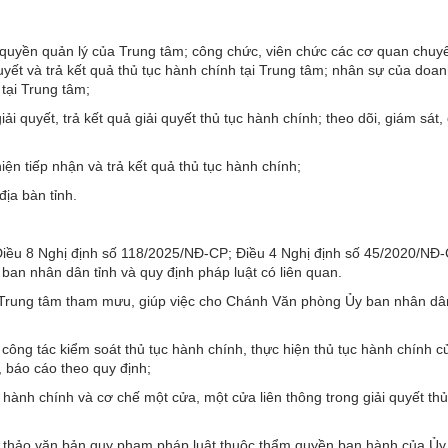
 quyền quản lý của Trung tâm; công chức, viên chức các cơ quan chu
 quyết và trả kết quả thủ tục hành chính tại Trung tâm; nhân sự của do
tại Trung tâm;
i quyết, trả kết quả giải quyết thủ tục hành chính; theo dõi, giám sát,
iện tiếp nhận và trả kết quả thủ tục hành chính;
địa bàn tỉnh.
Điều 8 Nghị định số 118/2025/NĐ-CP; Điều 4 Nghị định số 45/2020/NĐ-
 ban nhân dân tỉnh và quy định pháp luật có liên quan.
 Trung tâm tham mưu, giúp việc cho Chánh Văn phòng Ủy ban nhân dân 
n công tác kiểm soát thủ tục hành chính, thực hiện thủ tục hành chính 
, báo cáo theo quy định;
c hành chính và cơ chế một cửa, một cửa liên thông trong giải quyết thủ
 dự thảo văn bản quy phạm pháp luật thuộc thẩm quyền ban hành của Ủy