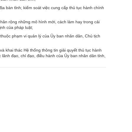
ịa bàn tỉnh; kiểm soát việc cung cấp thủ tục hành chính
; nhân rộng những mô hình mới, cách làm hay trong cải
ịnh của pháp luật;
nh thuộc phạm vi quản lý của Ủy ban nhân dân, Chủ tịch
à khai thác Hệ thống thông tin giải quyết thủ tục hành
tác lãnh đạo, chỉ đạo, điều hành của Ủy ban nhân dân tỉnh,