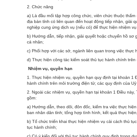
2. Chức năng
a) Là đầu mối tập hợp công chức, viên chức thuộc thẩm
địa bàn tỉnh có liên quan đến hoạt động tiếp nhận, giải
nghiệp cung ứng dịch vụ (nếu có) để thực hiện nhiệm vụ 
b) Hướng dẫn, tiếp nhận, giải quyết hoặc chuyển hồ sơ giả
cá nhân;
c) Phối hợp với các sở, ngành liên quan trong việc thực h
d) Thực hiện công tác kiểm soát thủ tục hành chính trên 
Nhiệm vụ, quyền hạn
1. Thực hiện nhiệm vụ, quyền hạn quy định tại khoản 1 
hành chính trên môi trường điện tử; các quy định của Uỷ
2. Ngoài các nhiệm vụ, quyền hạn tại khoản 1 Điều này,
gồm:
a) Hướng dẫn, theo dõi, đôn đốc, kiểm tra việc thực hiệ
ban nhân dân tỉnh; tổng hợp tình hình, kết quả thực hiện
b) Tổ chức triển khai thực hiện nhiệm vụ cải cách thủ tụ
tục hành chính;
c) Có ý kiến đối với thủ tục hành chính quy định trong