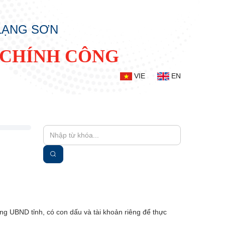
 LẠNG SƠN
 CHÍNH CÔNG
VIE
EN
òng UBND tỉnh, có con dấu và tài khoản riêng để thực