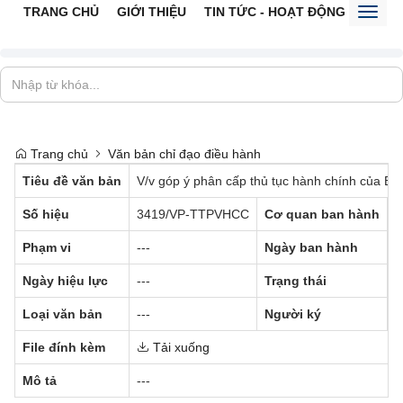
TRANG CHỦ
GIỚI THIỆU
TIN TỨC - HOẠT ĐỘNG
CỔNG 
Toggl
naviga
Trang chủ
Văn bản chỉ đạo điều hành
Tiêu đề văn bản
V/v góp ý phân cấp thủ tục hành chính của Bộ
Số hiệu
3419/VP-TTPVHCC
Cơ quan ban hành
-
Phạm vi
---
Ngày ban hành
2
Ngày hiệu lực
---
Trạng thái
Đ
Loại văn bản
---
Người ký
-
File đính kèm
Tải xuống
Mô tả
---