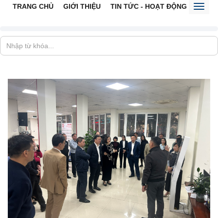
TRANG CHỦ
GIỚI THIỆU
TIN TỨC - HOẠT ĐỘNG
CỔNG 
Toggl
naviga