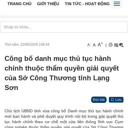
TRANG CHỦ
GIỚI THIỆU
TIN TỨC - HOẠT ĐỘNG
CỔNG 
Toggl
naviga
+
A
-
A
|
Thứ năm, 22/05/2025
|
08:34
A
Công bố danh mục thủ tục hành
chính thuộc thẩm quyền giải quyết
của Sở Công Thương tỉnh Lạng
Sơn
Đọc bài
Lưu
Chủ tịch UBND tỉnh vừa công bố Danh mục thủ tục hành chính
mới ban hành và phê duyệt quy trình nội bộ trong giải quyết thủ
tục hành chính theo cơ chế một cửa liên thông lĩnh vực Cụm
công nghiệp thuộc thẩm quyền giải quyết của Sở Công Thương