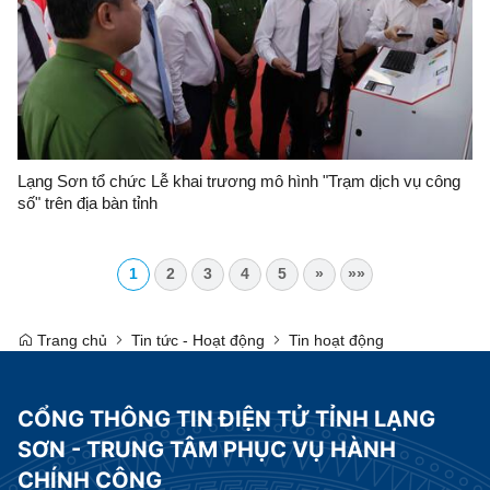
Lạng Sơn tổ chức Lễ khai trương mô hình "Trạm dịch vụ công
số" trên địa bàn tỉnh
1
2
3
4
5
»
»»
Trang chủ
Tin tức - Hoạt động
Tin hoạt động
CỔNG THÔNG TIN ĐIỆN TỬ TỈNH LẠNG
SƠN - TRUNG TÂM PHỤC VỤ HÀNH
CHÍNH CÔNG