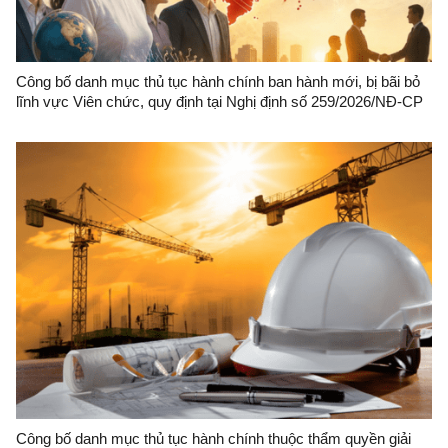
Công bố danh mục thủ tục hành chính ban hành mới, bị bãi bỏ
lĩnh vực Viên chức, quy định tại Nghị định số 259/2026/NĐ-CP
ngày 30/6/2026 của Chính phủ quy định về tuyển dụng, sử dụng
và quản lý viên chức thuộc phạm vi quản lý, thẩm quyền giải
quyết của Sở Nội vụ, UBND cấp xã trên địa bàn tỉnh Lạng Sơn
Công bố danh mục thủ tục hành chính thuộc thẩm quyền giải