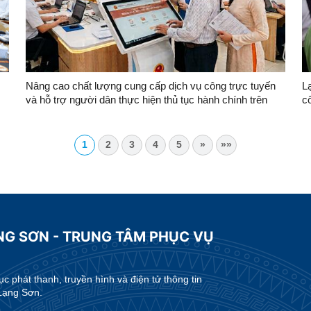
Nâng cao chất lượng cung cấp dịch vụ công trực tuyến
L
và hỗ trợ người dân thực hiện thủ tục hành chính trên
cô
ba
môi trường điện tử
1
2
3
4
5
»
»»
NG SƠN - TRUNG TÂM PHỤC VỤ
 phát thanh, truyền hình và điện tử thông tin
Lạng Sơn.