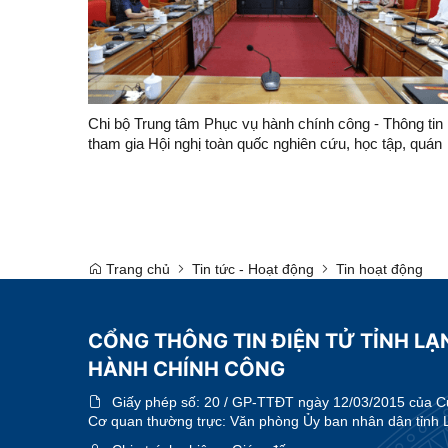
Chi bộ Trung tâm Phục vụ hành chính công - Thông tin
tham gia Hội nghị toàn quốc nghiên cứu, học tập, quán
triệt và triển khai thực hiện Nghị quyết Hội nghị lần thứ 
Ban Chấp hành Trung ương Đảng khóa XIV
Trang chủ
Tin tức - Hoạt động
Tin hoạt động
CỔNG THÔNG TIN ĐIỆN TỬ TỈNH LẠ
HÀNH CHÍNH CÔNG
Giấy phép số:
20 / GP-TTĐT ngày 12/03/2015 của Cục
Cơ quan thường trực: Văn phòng Ủy ban nhân dân tỉnh 