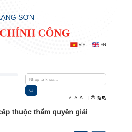
 LẠNG SƠN
 CHÍNH CÔNG
VIE
EN
+
A
-
A
|
A
cấp thuộc thẩm quyền giải