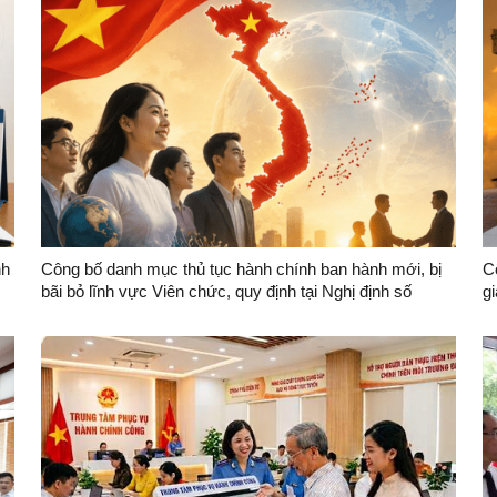
nh
Công bố danh mục thủ tục hành chính ban hành mới, bị
C
bãi bỏ lĩnh vực Viên chức, quy định tại Nghị định số
g
259/2026/NĐ-CP ngày 30/6/2026 của Chính phủ quy
Đ
định về tuyển dụng, sử dụng và quản lý viên chức thuộc
phạm vi quản lý, thẩm quyền giải quyết của Sở Nội vụ,
UBND cấp xã trên địa bàn tỉnh Lạng Sơn