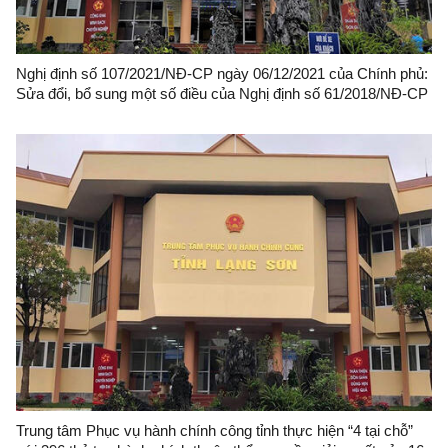
Nghị định số 107/2021/NĐ-CP ngày 06/12/2021 của Chính phủ:
Sửa đổi, bổ sung một số điều của Nghị định số 61/2018/NĐ-CP
ngày 23 tháng 4 năm 2018 của Chính phủ về thực hiện cơ chế
một cửa, một cửa liên thông trong giải quyết thủ tục hành chính
Trung tâm Phục vụ hành chính công tỉnh thực hiện “4 tại chỗ”