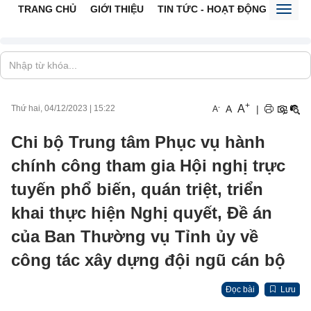
TRANG CHỦ
GIỚI THIỆU
TIN TỨC - HOẠT ĐỘNG
CỔNG 
Toggl
naviga
+
A
-
A
|
Thứ hai, 04/12/2023
|
15:22
A
Chi bộ Trung tâm Phục vụ hành
chính công tham gia Hội nghị trực
tuyến phổ biến, quán triệt, triển
khai thực hiện Nghị quyết, Đề án
của Ban Thường vụ Tỉnh ủy về
công tác xây dựng đội ngũ cán bộ
Đọc bài
Lưu