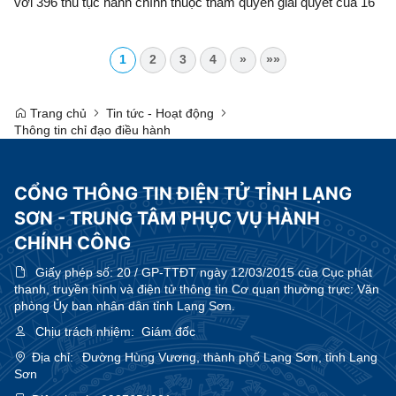
với 396 thủ tục hành chính thuộc thẩm quyền giải quyết của 16
sở, ngành
1
2
3
4
»
»»
Trang chủ
Tin tức - Hoạt động
Thông tin chỉ đạo điều hành
CỔNG THÔNG TIN ĐIỆN TỬ TỈNH LẠNG
SƠN - TRUNG TÂM PHỤC VỤ HÀNH
CHÍNH CÔNG
Giấy phép số:
20 / GP-TTĐT ngày 12/03/2015 của Cục phát
thanh, truyền hình và điện tử thông tin Cơ quan thường trực: Văn
phòng Ủy ban nhân dân tỉnh Lạng Sơn.
Chịu trách nhiệm:
Giám đốc
Địa chỉ:
Đường Hùng Vương, thành phố Lạng Sơn, tỉnh Lạng
Sơn