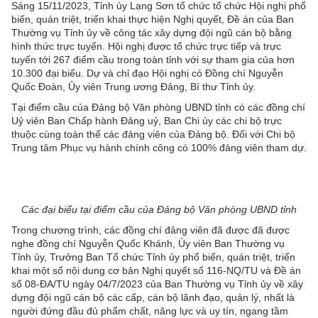
Sáng 15/11/2023, Tỉnh ủy Lạng Sơn tổ chức tổ chức Hội nghị phổ
biến, quán triệt, triển khai thực hiện Nghị quyết, Đề án của Ban
Thường vụ Tỉnh ủy về công tác xây dựng đội ngũ cán bộ bằng
hình thức trực tuyến. Hội nghị được tổ chức trực tiếp và trực
tuyến tới 267 điểm cầu trong toàn tỉnh với sự tham gia của hơn
10.300 đại biểu. Dự và chỉ đạo Hội nghị có Đồng chí Nguyễn
Quốc Đoàn, Ủy viên Trung ương Đảng, Bí thư Tỉnh ủy.
Tại điểm cầu của Đảng bộ Văn phòng UBND tỉnh có các đồng chí
Uỷ viên Ban Chấp hành Đảng uỷ, Ban Chi ủy các chi bộ trực
thuộc cùng toàn thể các đảng viên của Đảng bộ. Đối với Chi bộ
Trung tâm Phục vụ hành chính công có 100% đảng viên tham dự.
Các đại biểu tại điểm cầu của Đảng bộ Văn phòng UBND tỉnh
Trong chương trình, các đồng chí đảng viên đã được đã được
nghe đồng chí Nguyễn Quốc Khánh, Ủy viên Ban Thường vụ
Tỉnh ủy, Trưởng Ban Tổ chức Tỉnh ủy phổ biến, quán triệt, triển
khai một số nội dung cơ bản Nghị quyết số 116-NQ/TU và Đề án
số 08-ĐA/TU ngày 04/7/2023 của Ban Thường vụ Tỉnh ủy về xây
dựng đội ngũ cán bộ các cấp, cán bộ lãnh đạo, quản lý, nhất là
người đứng đầu đủ phẩm chất, năng lực và uy tín, ngang tầm